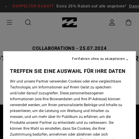
DOPPELTER RABATT
Extra 25% Rabatt auf alle angebote*
Dam
COLLABORATIONS
-
25.07.2024
TIS CAREY X BILLABONG GALLE
Fortfahren ohne zu akzeptieren
COLLECTION - “GAABALA
TREFFEN SIE EINE AUSWAHL FÜR IHRE DATEN
BINDARRAYJA” WEST UP RIVER
Wir und unsere Partner verwenden Cookies oder eine vergleichbare
Technologie, um Informationen auf Ihrem Gerät zu speichern
und/oder darauf zuzugreifen. Diese personenbezogenen
Informationen (wie Ihre Browserdaten und Ihre IP-Adresse) können
verwendet werden, um Ihnen personalisierte Beiträge und Inhalte zu
präsentieren, um die Leistung von Werbung und Inhalten zu
messen, und um mehr über ihr Publikum zu erfahren, um die
Produkte unserer Partner zu entwickeln und zu verbessern. Sie
können Ihre Wahl so einstellen, dass Sie Cookies, die Ihrer
Zustimmung bedürfen, annehmen oder ablehnen oder sich